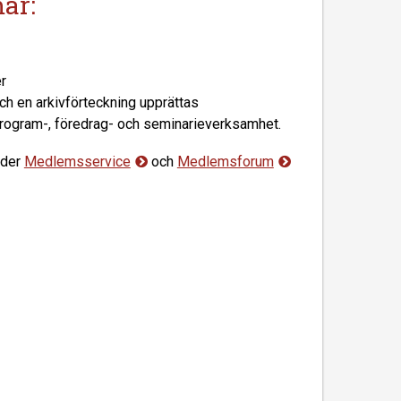
ar:
r
ch en arkivförteckning upprättas
 program-, föredrag- och seminarieverksamhet.
nder
Medlemsservice
och
Medlemsforum