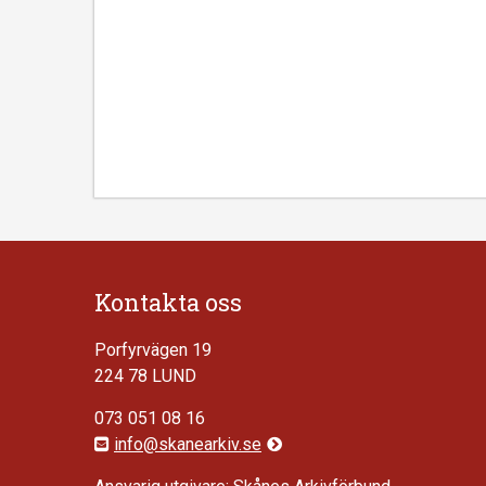
Kontakta oss
Porfyrvägen 19
224 78 LUND
073 051 08 16
info@skanearkiv.se