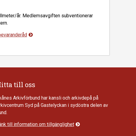
hyllmeter/år. Medlemsavgiften subventionerar
ern.
 bevaranderåd
itta till oss
kånes Arkivförbund har kansli och arkivdepå på
rkivcentrum Syd på Gastelyckan i sydöstra delen av
und.
nk till information om tillgänglighet