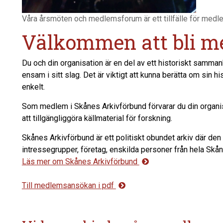
Våra årsmöten och medlemsforum är ett tillfälle för medl
Välkommen att bli m
Du och din organisation är en del av ett historiskt samman
ensam i sitt slag. Det är viktigt att kunna berätta om sin hi
enkelt.
Som medlem i Skånes Arkivförbund förvarar du din organisa
att tillgängliggöra källmaterial för forskning.
Skånes Arkivförbund är ett politiskt obundet arkiv där den 
intressegrupper, företag, enskilda personer från hela Sk
Läs mer om Skånes Arkivförbund
Till medlemsansökan i pdf