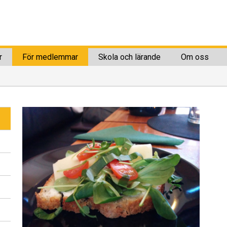
r
För medlemmar
Skola och lärande
Om oss