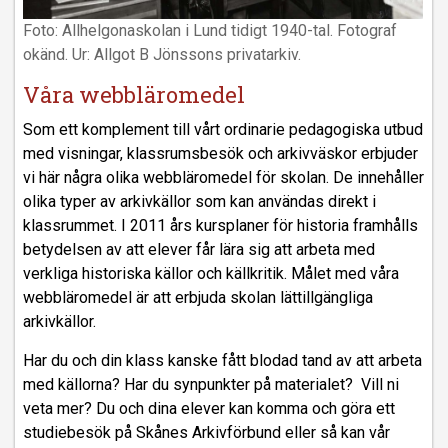
Foto: Allhelgonaskolan i Lund tidigt 1940-tal. Fotograf
okänd. Ur: Allgot B Jönssons privatarkiv.
Våra webbläromedel
Som ett komplement till vårt ordinarie pedagogiska utbud
med visningar, klassrumsbesök och arkivväskor erbjuder
vi här några olika webbläromedel för skolan. De innehåller
olika typer av arkivkällor som kan användas direkt i
klassrummet. I 2011 års kursplaner för historia framhålls
betydelsen av att elever får lära sig att arbeta med
verkliga historiska källor och källkritik. Målet med våra
webbläromedel är att erbjuda skolan lättillgängliga
arkivkällor.
Har du och din klass kanske fått blodad tand av att arbeta
med källorna? Har du synpunkter på materialet? Vill ni
veta mer? Du och dina elever kan komma och göra ett
studiebesök på Skånes Arkivförbund eller så kan vår