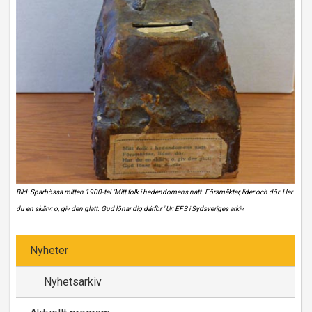
Bild: Sparbössa mitten 1900-tal "Mitt folk i hedendomens natt. Försmäktar, lider och dör. Har
du en skärv: o, giv den glatt. Gud lönar dig därför." Ur: EFS i Sydsveriges arkiv.
Nyheter
Nyhetsarkiv