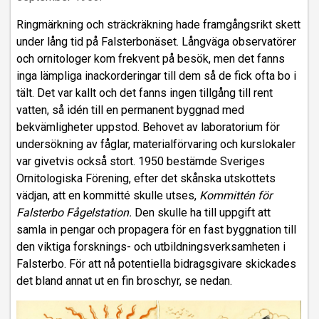
Ringmärkning och sträckräkning hade framgångsrikt skett
under lång tid på Falsterbonäset. Långväga observatörer
och ornitologer kom frekvent på besök, men det fanns
inga lämpliga inackorderingar till dem så de fick ofta bo i
tält. Det var kallt och det fanns ingen tillgång till rent
vatten, så idén till en permanent byggnad med
bekvämligheter uppstod. Behovet av laboratorium för
undersökning av fåglar, materialförvaring och kurslokaler
var givetvis också stort. 1950 bestämde Sveriges
Ornitologiska Förening, efter det skånska utskottets
vädjan, att en kommitté skulle utses,
Kommittén för
Falsterbo Fågelstation.
Den skulle ha till uppgift att
samla in pengar och propagera för en fast byggnation till
den viktiga forsknings- och utbildningsverksamheten i
Falsterbo. För att nå potentiella bidragsgivare skickades
det bland annat ut en fin broschyr, se nedan.