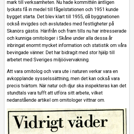
mark till verksamheten. Nu hade kommittén äntligen
lyckats få in medel till fågelstationen och 1951 kunde
bygget starta. Det blev klart till 1955, då byggnationen
också invigdes och avslutades med festligheter på
Skanörs gästis. Härifrån och fram tills nu har intresserade
och kunniga ornitologer i Skåne under alla dessa år
inbringat enormt mycket information och statistik om våra
bevingade vänner. Det har bidragit med stor hjälp till
arbetet med Sveriges miljöövervakning.
Att vara ornitolog och vara ute i naturen verkar vara en
avkopplande sysselssättning, men det kan också vara
precis tvärtom. När natur och djur ska inspekteras kan det
stundtals vara tufft att utföra sitt arbete, vilket
nedanstående artikel om ornitologer vittnar om.