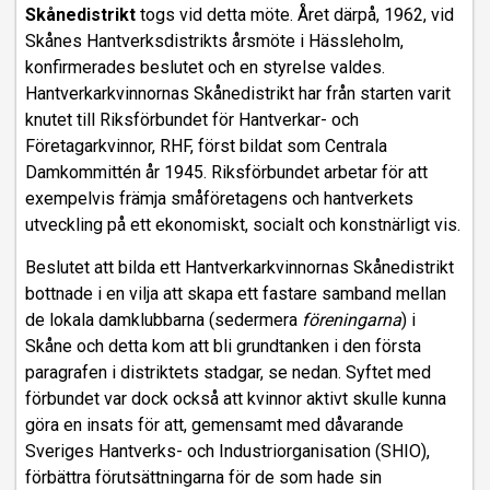
Skånedistrikt
togs vid detta möte. Året därpå, 1962, vid
Skånes Hantverksdistrikts årsmöte i Hässleholm,
konfirmerades beslutet och en styrelse valdes.
Hantverkarkvinnornas Skånedistrikt har från starten varit
knutet till Riksförbundet för Hantverkar- och
Företagarkvinnor, RHF, först bildat som Centrala
Damkommittén år 1945. Riksförbundet arbetar för att
exempelvis främja småföretagens och hantverkets
utveckling på ett ekonomiskt, socialt och konstnärligt vis.
Beslutet att bilda ett Hantverkarkvinnornas Skånedistrikt
bottnade i en vilja att skapa ett fastare samband mellan
de lokala damklubbarna (sedermera
föreningarna
) i
Skåne och detta kom att bli grundtanken i den första
paragrafen i distriktets stadgar, se nedan. Syftet med
förbundet var dock också att kvinnor aktivt skulle kunna
göra en insats för att, gemensamt med dåvarande
Sveriges Hantverks- och Industriorganisation (SHIO),
förbättra förutsättningarna för de som hade sin