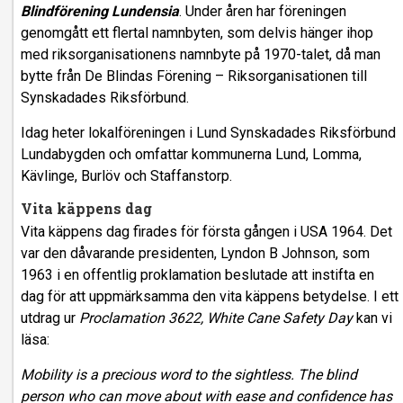
Blindförening Lundensia
. Under åren har föreningen
genomgått ett flertal namnbyten, som delvis hänger ihop
med riksorganisationens namnbyte på 1970-talet, då man
bytte från De Blindas Förening – Riksorganisationen till
Synskadades Riksförbund.
Idag heter lokalföreningen i Lund Synskadades Riksförbund
Lundabygden och omfattar kommunerna Lund, Lomma,
Kävlinge, Burlöv och Staffanstorp.
Vita käppens dag
Vita käppens dag firades för första gången i USA 1964. Det
var den dåvarande presidenten, Lyndon B Johnson, som
1963 i en offentlig proklamation beslutade att instifta en
dag för att uppmärksamma den vita käppens betydelse. I ett
utdrag ur
Proclamation 3622, White Cane Safety Day
kan vi
läsa:
Mobility is a precious word to the sightless. The blind
person who can move about with ease and confidence has