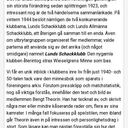
sin största förändring sedan splittringen 1923, och
intressant nog är de två händelserna sammanlänkade. På
vintern 1944 beslöt nämligen de två konkurrerande
klubbarna, Lunds Schackklubb och Lunds Allmänna
Schackklubb, att återigen gå samman till en enda. Även
om utbrytargruppen organiserat fler medlemmar, valde
parterna att använda sig av det anrika (och något
smidigare) namnet
Lunds Schackklubb
. Den nygamla
klubben återintog strax Wieselgrens Minne som bas.
Vi får en unik inblick i klubbens inre liv från just 1940- och
50-talen tack vare den minnesbok som sparats i
föreningens arkiv. Förutom pressklipp och matchstatistik,
nog så viktiga förstås, innehåller den text och bild av
medlemmen Bengt Theorin. Han har tecknat av, och skrivit
några mer eller mindre kåserande rader om, flera av sina
kamrater. I många fall fokuseras på spelstilen, men ibland
går Theorin även in på intressen och personlighetsdrag i
stort. Som läsare kan man nästan föreställa sig hur det