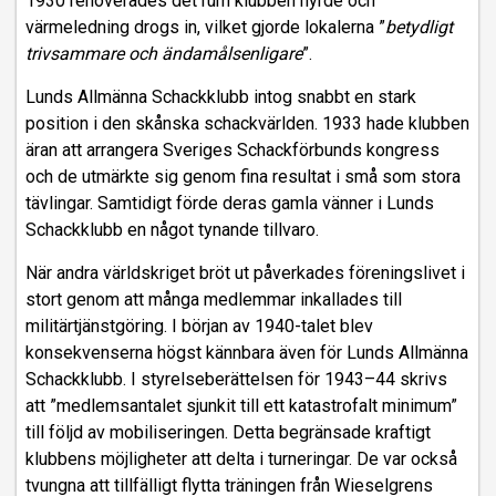
1930 renoverades det rum klubben hyrde och
värmeledning drogs in, vilket gjorde lokalerna ”
betydligt
trivsammare och ändamålsenligare
”.
Lunds Allmänna Schackklubb intog snabbt en stark
position i den skånska schackvärlden. 1933 hade klubben
äran att arrangera Sveriges Schackförbunds kongress
och de utmärkte sig genom fina resultat i små som stora
tävlingar. Samtidigt förde deras gamla vänner i Lunds
Schackklubb en något tynande tillvaro.
När andra världskriget bröt ut påverkades föreningslivet i
stort genom att många medlemmar inkallades till
militärtjänstgöring. I början av 1940-talet blev
konsekvenserna högst kännbara även för Lunds Allmänna
Schackklubb. I styrelseberättelsen för 1943–44 skrivs
att ”medlemsantalet sjunkit till ett katastrofalt minimum”
till följd av mobiliseringen. Detta begränsade kraftigt
klubbens möjligheter att delta i turneringar. De var också
tvungna att tillfälligt flytta träningen från Wieselgrens