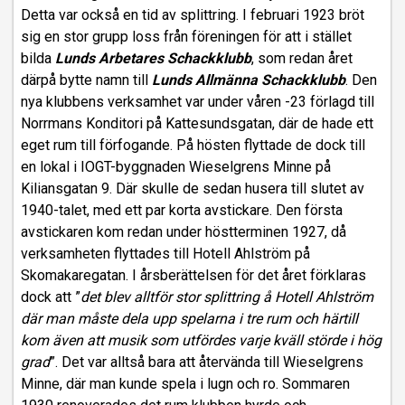
Detta var också en tid av splittring. I februari 1923 bröt
sig en stor grupp loss från föreningen för att i stället
bilda
Lunds Arbetares Schackklubb
, som redan året
därpå bytte namn till
Lunds Allmänna Schackklubb
. Den
nya klubbens verksamhet var under våren -23 förlagd till
Norrmans Konditori på Kattesundsgatan, där de hade ett
eget rum till förfogande. På hösten flyttade de dock till
en lokal i IOGT-byggnaden Wieselgrens Minne på
Kiliansgatan 9. Där skulle de sedan husera till slutet av
1940-talet, med ett par korta avstickare. Den första
avstickaren kom redan under höstterminen 1927, då
verksamheten flyttades till Hotell Ahlström på
Skomakaregatan. I årsberättelsen för det året förklaras
dock att ”
det blev alltför stor splittring å Hotell Ahlström
där man måste dela upp spelarna i tre rum och härtill
kom även att musik som utfördes varje kväll störde i hög
grad
”. Det var alltså bara att återvända till Wieselgrens
Minne, där man kunde spela i lugn och ro. Sommaren