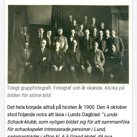
Tidigt gruppfotografi. Fotograf och år okända.
Klicka på
bilden för större bild
.
Det hela började alltså på hösten år 1900. Den 4 oktober
stod följande notis att läsa i Lunds Dagblad: ”
Lunds
Schack-klubb, som nyligen bildat sig för att sammanföra
för schackspelet intresserade personer i Lund,
sammanträder i afton kl. 6 å Grand Hotel, då nya