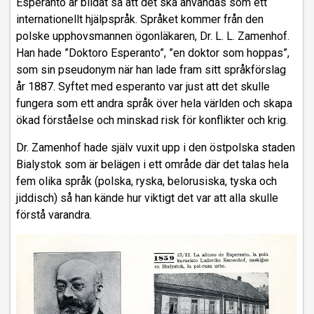
Esperanto är bildat så att det ska användas som ett
internationellt hjälpspråk. Språket kommer från den
polske upphovsmannen ögonläkaren, Dr. L. L. Zamenhof.
Han hade ”Doktoro Esperanto”, ”en doktor som hoppas”,
som sin pseudonym när han lade fram sitt språkförslag
år 1887. Syftet med esperanto var just att det skulle
fungera som ett andra språk över hela världen och skapa
ökad förståelse och minskad risk för konflikter och krig.
Dr. Zamenhof hade själv vuxit upp i den östpolska staden
Bialystok som är belägen i ett område där det talas hela
fem olika språk (polska, ryska, belorusiska, tyska och
jiddisch) så han kände hur viktigt det var att alla skulle
förstå varandra.