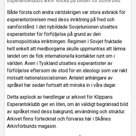
Esperantoklubbs arkiv.
Klicka på bilden för större bild.
Både första och andra världskrigen var stora avbräck för
esperantorörelsen med dess inriktning på fred och
samförstånd. I det nybildade Sovjetunionen utsattes
esperantister för förföljelse på grund av den
kosmopolitiska inriktningen. Regimen i Sovjet fruktade
helt enkelt att medborgarna skulle uppmuntras att lämna
landet om de fick internationella kontakter runt om i
världen. Även i Tyskland utsattes esperantister av
förföljelse eftersom de stod för en ideologi som var rakt
motsatt nationalsocialismen. Antalet anhängare av
språket har sedan fortsatt att minska in i våra dagar.
Detta axplock av handlingar ur arkivet för Klippans
Esperantoklubb ger en liten, om än väldigt begränsad bild
av språket med dess bakgrund, användning och struktur.
Arkivet finns förtecknat och förvaras här i Skånes
Arkivförbunds magasin.