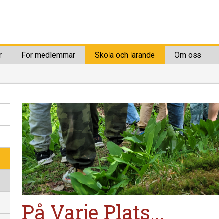
r
För medlemmar
Skola och lärande
Om oss
På Varje Plats...