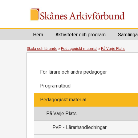
Hem
Aktiviteter och program
Samlinga
Skola och lärande
»
Pedagogiskt material
»
På Varje Plats
För lärare och andra pedagoger
Programutbud
Pedagogiskt material
På Varje Plats
PvP - Lärarhandledningar