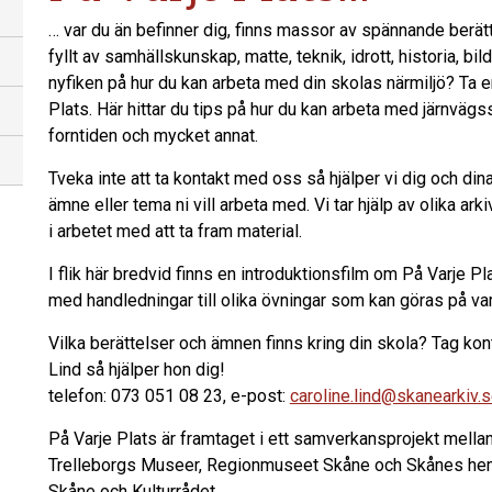
…
var du än befinner dig, finns massor av spännande berättel
fyllt av samhällskunskap, matte, teknik, idrott, historia, bil
nyfiken på hur du kan arbeta med din skolas närmiljö? Ta en t
Plats. Här hittar du tips på hur du kan arbeta med järnväg
forntiden och mycket annat.
Tveka inte att ta kontakt med oss så hjälper vi dig och dina
ämne eller tema ni vill arbeta med. Vi tar hjälp av olika 
i arbetet med att ta fram material.
I flik här bredvid
finns
en introduktionsfilm om På Varje Pl
med handledningar till olika övningar som kan göras på va
Vilka berättelser och ämnen finns kring din skola? Tag k
Lind så hjälper hon dig!
telefon: 073 051 08 23, e-post:
caroline.lind@skanearkiv.
På Varje Plats är framtaget i ett samverkansprojekt mella
Trelleborgs Museer, Regionmuseet Skåne och Skånes he
Skåne och Kulturrådet.