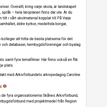
ser. Överallt, kring varje skola, är landskapet
d, språk – hela läroplanen finns där ute. Är du
itt i vårt skolmaterial kopplat till På Varje
ssamhället
,
äldre kyrkor, medeltida borgar
,
 kolleger att hitta de bästa platserna för det
arkiv och databaser, hembygdsföreningar och byalag
ats samt fyra temafilmer.
Här finns också en flik
rje
p
lats
.
ontakt med Arkivförbundets arkivpedagog Caroline
se
n de fyra organisationerna Skånes Arkivförbund,
mbygdsförbund med projektmedel från Region