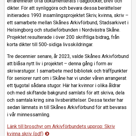
erfarenheter ofta dokumenterats i dagböcker, brev och
dikter. För att synliggöra och bevara dessa berättelser
initierades 1993 insamlingsprojektet Skriv, kvinna, skriv –
ett samarbete mellan Skånes Arkivförbund, Stadsarkivet i
Helsingborg och studieförbunden i Nordvästra Skåne.
Projektet resulterade i över 200 skriftliga bidrag, från
korta dikter till 500-sidiga livsskildringar.
Tre decennier senare, år 2023, valde Skånes Arkivförbund
att blåsa nytt liv i projektet – denna gång i form av
skrivarstugor. I samarbete med bibliotek och träffpunkter
för seniorer runt om i Skåne har vi under våren arrangerat
ett tjugotal sådana stugor. Här har kvinnor i olika åldrar
och med skiftande bakgrund samlats för att skriva, dela
och samtala kring sina livsberättelser. Dessa texter har
sedan lämnats in till Skånes Arkivförbund för att bevaras
i vår minnessamling.
Länk till broschyr om Arkivförbundets upprop: Skriv
kvinna skriv (pdf)