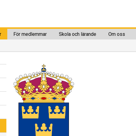
r
För medlemmar
Skola och lärande
Om oss