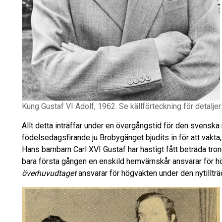
Kung Gustaf VI Adolf, 1962. Se källförteckning för detaljer.
Allt detta inträffar under en övergångstid för den svenska
födelsedagsfirande ju Brobygänget bjudits in för att vakta
Hans barnbarn Carl XVI Gustaf har hastigt fått beträda trone
bara första gången en enskild hemvärnskår ansvarar för h
överhuvudtaget
ansvarar för högvakten under den nytilltr