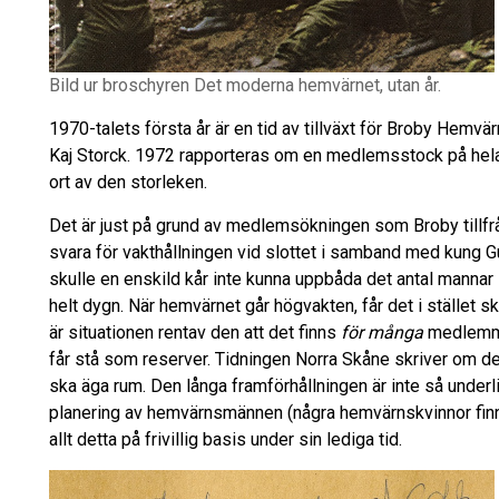
Bild ur broschyren Det moderna hemvärnet, utan år.
1970-talets första år är en tid av tillväxt för Broby Hemv
Kaj Storck. 1972 rapporteras om en medlemsstock på hela
ort av den storleken.
Det är just på grund av medlemsökningen som Broby till
svara för vakthållningen vid slottet i samband med kung Gu
skulle en enskild kår inte kunna uppbåda det antal mannar
helt dygn. När hemvärnet går högvakten, får det i stället
är situationen rentav den att det finns
för många
medlemmar
får stå som reserver. Tidningen Norra Skåne skriver om de
ska äga rum. Den långa framförhållningen är inte så underli
planering av hemvärnsmännen (några hemvärnskvinnor finn
allt detta på frivillig basis under sin lediga tid.