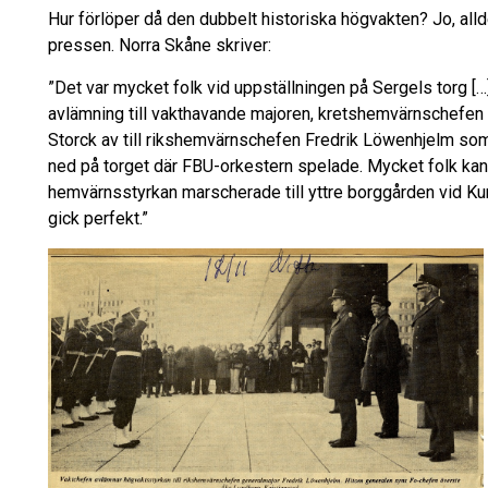
Hur förlöper då den dubbelt historiska högvakten? Jo, alld
pressen. Norra Skåne skriver:
”Det var mycket folk vid uppställningen på Sergels torg 
avlämning till vakthavande majoren, kretshemvärnschefen B
Storck av till rikshemvärnschefen Fredrik Löwenhjelm so
ned på torget där FBU-orkestern spelade. Mycket folk ka
hemvärnsstyrkan marscherade till yttre borggården vid Ku
gick perfekt.”