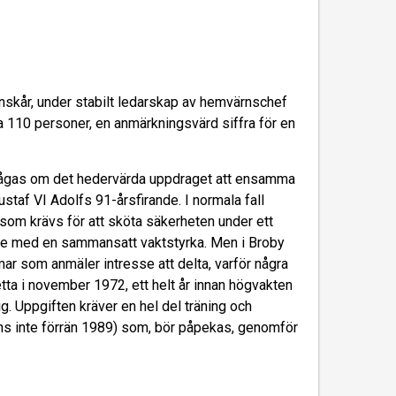
ärnskår, under stabilt ledarskap av hemvärnschef
 110 personer, en anmärkningsvärd siffra för en
frågas om det hedervärda uppdraget att ensamma
staf VI Adolfs 91-årsfirande. I normala fall
 som krävs för att sköta säkerheten under ett
 ske med en sammansatt vaktstyrka. Men i Broby
 som anmäler intresse att delta, varför några
tta i november 1972, ett helt år innan högvakten
g. Uppgiften kräver en hel del träning och
s inte förrän 1989) som, bör påpekas, genomför