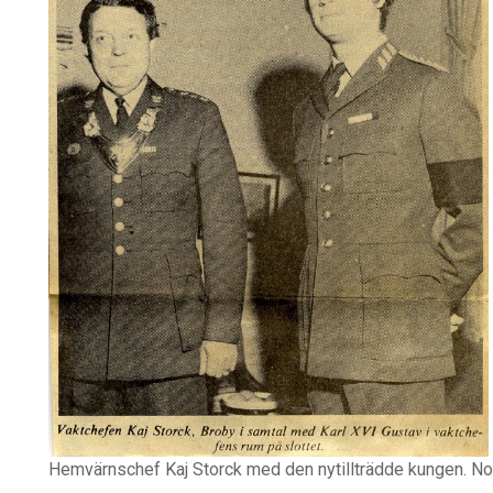
Hemvärnschef Kaj Storck med den nytillträdde kungen. N